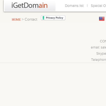
|
Domains list
Special O
> Contact
HOME
CON
email: sa
Skype
Telephon